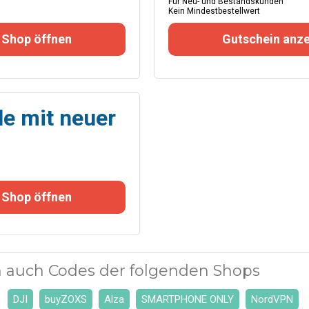
Für Neu- und Bestandskunden
Kein Mindestbestellwert
 Shop öffnen
Gutschein anze
le mit neuer
 Shop öffnen
 auch Codes der folgenden Shops
DJI
buyZOXS
Alza
SMARTPHONE ONLY
NordVPN