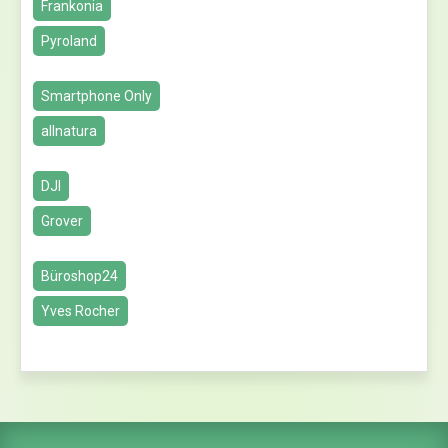
Frankonia
Pyroland
Smartphone Only
allnatura
DJI
Grover
Büroshop24
Yves Rocher